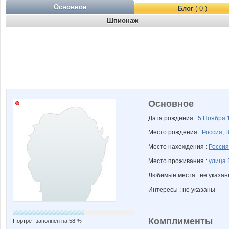
Основное
Блог
( 0 )
Шпионаж
Основное
Дата рождения :
5 Ноября
Место рождения :
Россия
,
В
Место нахождения :
Россия
Место проживания :
улица 
Любимые места : не указа
Интересы : не указаны
Комплименты
Портрет заполнен на 58 %