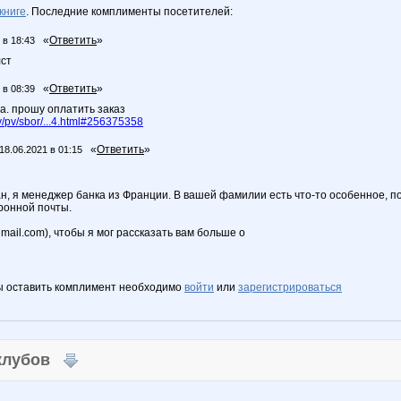
книге
. Последние комплименты посетителей:
«
Ответить
»
 в 18:43
лст
«
Ответить
»
 в 08:39
а. прошу оплатить заказ
/pv/sbor/...4.html#256375358
«
Ответить
»
18.06.2021 в 01:15
, я менеджер банка из Франции. В вашей фамилии есть что-то особенное, поэ
ронной почты.
ail.com), чтобы я мог рассказать вам больше о
ы оставить комплимент необходимо
войти
или
зарегистрироваться
 клубов