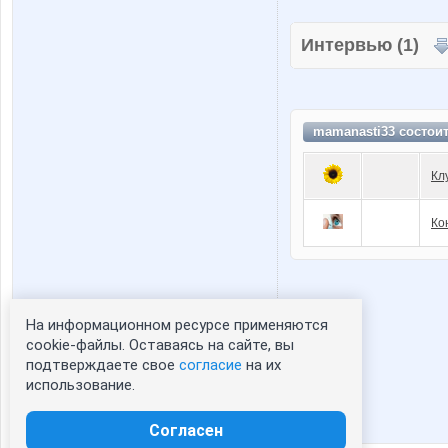
Интервью (1)
mamanasti33 состои
Кл
Ко
На информационном ресурсе применяются
Статистика портрета:
cookie-файлы. Оставаясь на сайте, вы
подтверждаете свое
согласие
на их
сейчас просматривают портрет - 0
использование.
зарегистрированные пользователи
посетившие портрет за 7 дней - 1
Согласен