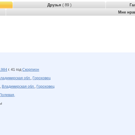
Друзья
( 89 )
Га
Мне нра
1984
г. 41 год
Скорпион
ладимирская обл.
,
Гороховец
,
Владимирская обл.
,
Гороховец
Полевая,
ны