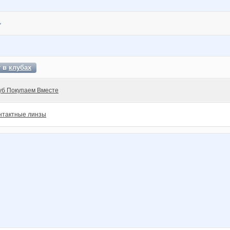
т в
клубах
уб Покупаем Вместе
нтактные линзы