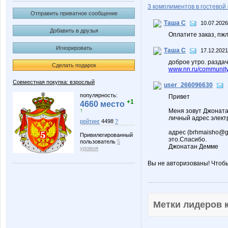
3 комплиментов в гостевой 
Отправить приватное сообщение
Таша С
10.07.2026
Добавить в друзья
Оплатите заказ, пж
Игнорировать
Таша С
17.12.2021
доброе утро. раздач
Сделать подарок
www.nn.ru/community
Совместная покупка: взрослый
user_266096630
популярность:
Привет
+1
4660 место
↑
Меня зовут Джонатан
личный адрес элект
рейтинг
4498
?
адрес (brhmaisho@gm
Привилегированный
это.Спасибо.
пользователь
5
Джонатан Демме
уровня
Вы не авторизованы! Чтоб
Метки лидеров