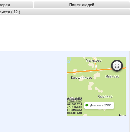
лерея
Поиск людей
вится
( 12 )
Работает на API 2ГИС
Лицензионное соглашение
Для корректной работы
Доехать с 2ГИС
Raster JS API нужен
ключ. Помощь:
api@2gis.ru