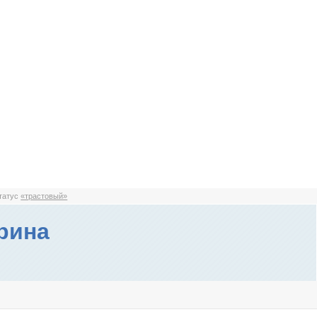
статус
«трастовый»
рина