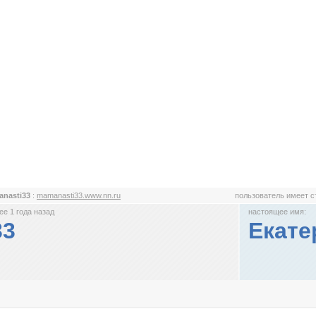
nasti33
:
mamanasti33.www.nn.ru
пользователь имеет 
е 1 года назад
настоящее имя:
33
Екате